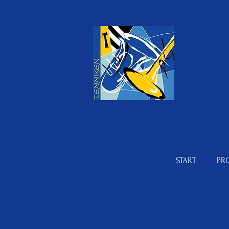
START
PR